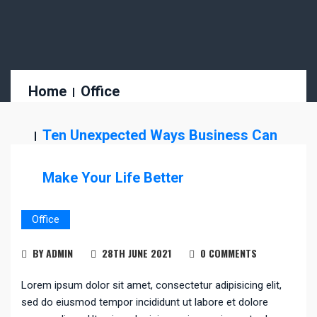
Home
Office
Ten Unexpected Ways Business Can
Make Your Life Better
Office
BY ADMIN
28TH JUNE 2021
0 COMMENTS
Lorem ipsum dolor sit amet, consectetur adipisicing elit,
sed do eiusmod tempor incididunt ut labore et dolore