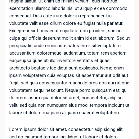
magna aliqua. Ut enim ad minim veniam, quis nostrud
exercitation ullamco laboris nisi ut aliquip ex ea commodo
consequat. Duis aute irure dolor in reprehenderit in
voluptate velit esse cillum dolore eu fugiat nulla pariatur.
Excepteur sint occaecat cupidatat non proident, sunt in
culpa qui officia deserunt mollit anim id est laborum. Sed ut
perspiciatis unde omnis iste natus error sit voluptatem
accusantium doloremque laudantium, totam rem aperiam,
eaque ipsa quae ab illo inventore veritatis et quasi
architecto beatae vitae dicta sunt explicabo. Nemo enim
ipsam voluptatem quia voluptas sit aspernatur aut odit aut
fugit, sed quia consequuntur magni dolores eos qui ratione
voluptatem sequi nesciunt. Neque porro quisquam est, qui
dolorem ipsum quia dolor sit amet, consectetur, adipisci
velit, sed quia non numquam eius modi tempora incidunt ut
labore et dolore magnam aliquam quaerat voluptatem.
Lorem ipsum dolor sit amet, consectetur adipisicing elit,
sed do eiusmod tempor incididunt ut labore et dolore