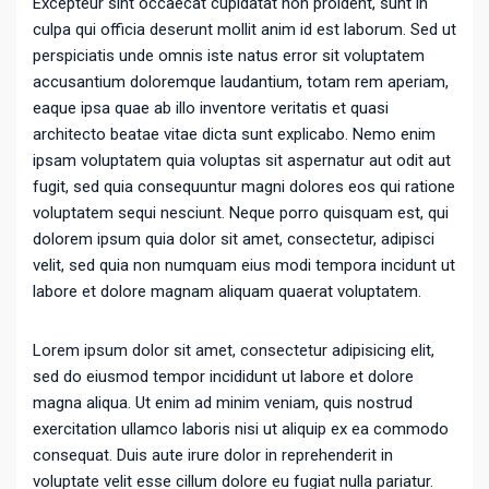
Excepteur sint occaecat cupidatat non proident, sunt in
culpa qui officia deserunt mollit anim id est laborum. Sed ut
perspiciatis unde omnis iste natus error sit voluptatem
accusantium doloremque laudantium, totam rem aperiam,
eaque ipsa quae ab illo inventore veritatis et quasi
architecto beatae vitae dicta sunt explicabo. Nemo enim
ipsam voluptatem quia voluptas sit aspernatur aut odit aut
fugit, sed quia consequuntur magni dolores eos qui ratione
voluptatem sequi nesciunt. Neque porro quisquam est, qui
dolorem ipsum quia dolor sit amet, consectetur, adipisci
velit, sed quia non numquam eius modi tempora incidunt ut
labore et dolore magnam aliquam quaerat voluptatem.
Lorem ipsum dolor sit amet, consectetur adipisicing elit,
sed do eiusmod tempor incididunt ut labore et dolore
magna aliqua. Ut enim ad minim veniam, quis nostrud
exercitation ullamco laboris nisi ut aliquip ex ea commodo
consequat. Duis aute irure dolor in reprehenderit in
voluptate velit esse cillum dolore eu fugiat nulla pariatur.